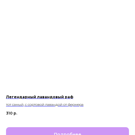
Легендарный лавандовый раф
тот самый, с сортовой лавандой от фермера
310
р.
Подробнее