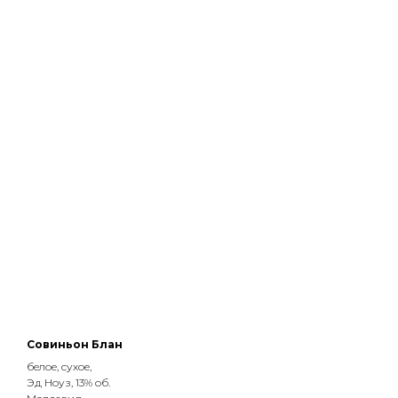
Совиньон Блан
белое, сухое,
Эд Ноуз, 13% об.