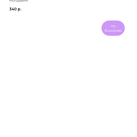
Молдавия
340
р.
по
бокалам