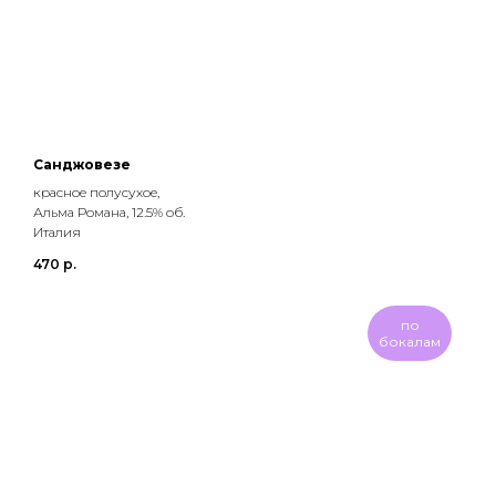
Санджовезе
красное полусухое,
Альма Романа, 12.5% об.
Италия
470
р.
по
бокалам