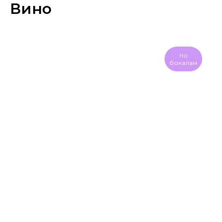
Вино
по
бокалам