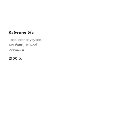
Каберне б/а
красное полусухое,
Альбали, 0,5% об.
Испания
2100
р.