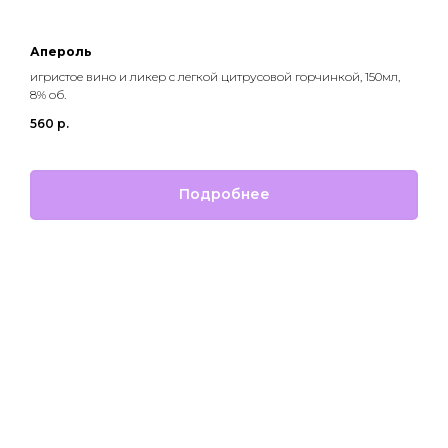
Апероль
игристое вино и ликер с легкой цитрусовой горчинкой, 150мл,
8% об.
560
р.
Подробнее