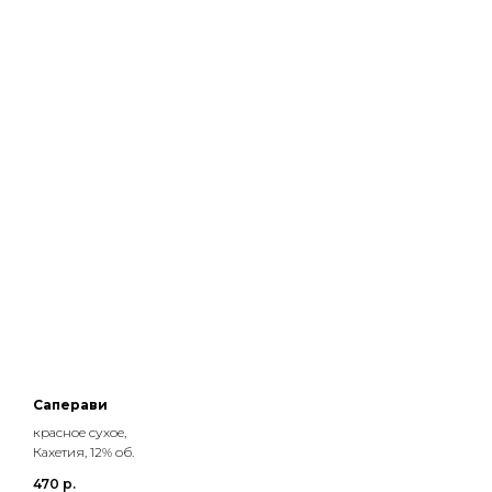
Саперави
красное сухое,
Кахетия, 12% об.
470
р.