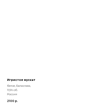
Игристое мускат
белое, Балаклава,
11,5% об.
Россия
2100
р.