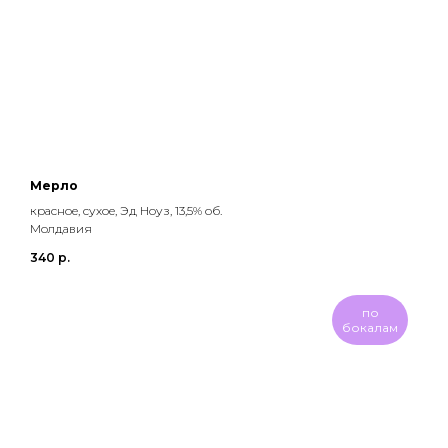
Мерло
красное, сухое, Эд Ноуз, 13,5% об.
Молдавия
340
р.
по
бокалам