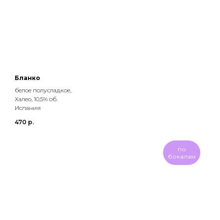
Бланко
белое полусладкое,
Халео, 10,5% об.
Испания
470
р.
по
бокалам