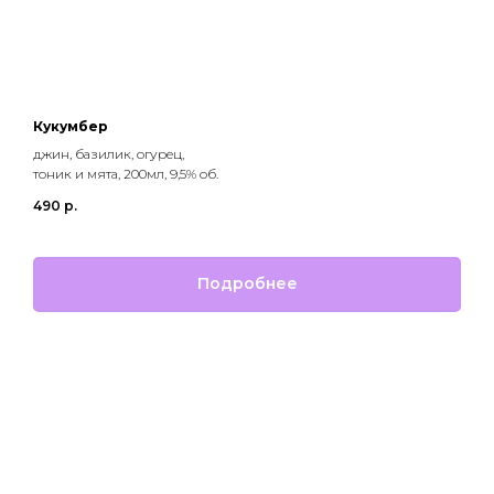
Кукумбер
джин, базилик, огурец,
тоник и мята, 200мл, 9,5% об.
490
р.
Подробнее