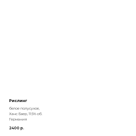
Рислинг
белое полусухое,
Ханс Баер, 11.5% об.
Германия
2400
р.