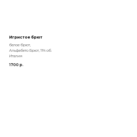
Игристое брют
белое брют,
Альфабето Брют, 11% об.
Италия
1700
р.