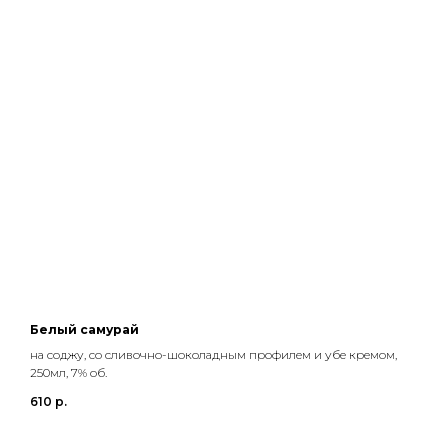
Белый самурай
на соджу, со сливочно-шоколадным профилем и убе кремом,
250мл, 7% об.
610
р.